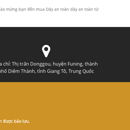
Chào mừng bạn đến mua Dây an toàn dây an toàn từ
a chỉ:
Thị trấn Donggou, huyện Funing, thành
phố Diêm Thành, tỉnh Giang Tô, Trung Quốc
n được bảo lưu.