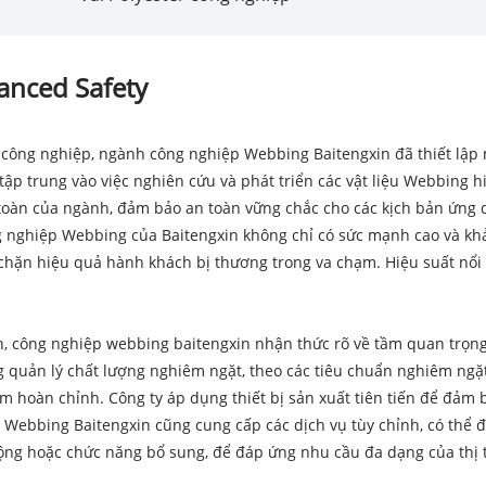
hanced Safety
công nghiệp, ngành công nghiệp Webbing Baitengxin đã thiết lập 
 tập trung vào việc nghiên cứu và phát triển các vật liệu Webbing 
toàn của ngành, đảm bảo an toàn vững chắc cho các kịch bản ứng 
g nghiệp Webbing của Baitengxin không chỉ có sức mạnh cao và k
chặn hiệu quả hành khách bị thương trong va chạm. Hiệu suất nổi 
, công nghiệp webbing baitengxin nhận thức rõ về tầm quan trọng
ng quản lý chất lượng nghiêm ngặt, theo các tiêu chuẩn nghiêm ng
 hoàn chỉnh. Công ty áp dụng thiết bị sản xuất tiên tiến để đảm b
 Webbing Baitengxin cũng cung cấp các dịch vụ tùy chỉnh, có thể 
ộng hoặc chức năng bổ sung, để đáp ứng nhu cầu đa dạng của thị 