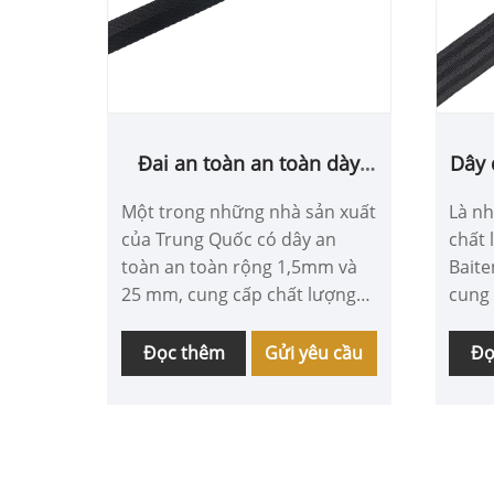
Đai an toàn an toàn dày
Dây 
1,5mm và 25 mm
Một trong những nhà sản xuất
Là nh
của Trung Quốc có dây an
chất 
toàn an toàn rộng 1,5mm và
Bait
25 mm, cung cấp chất lượng
cung 
tuyệt vời với giá cạnh tranh, là
cho t
Baitengxin. Công ty sử dụng
cho t
Đọc thêm
Gửi yêu cầu
Đọ
vật liệu sợi polyester mật độ
xuất 
cao và công nghệ dệt chính
nghiê
xác để đảm bảo dây an toàn
toàn.
không chỉ có độ bền kéo
xuất 
mạnh, mà còn có đặc điểm
1,2m