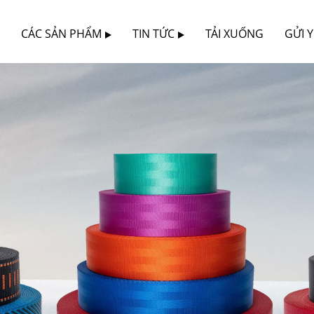
CÁC SẢN PHẨM
TIN TỨC
TẢI XUỐNG
GỬI 