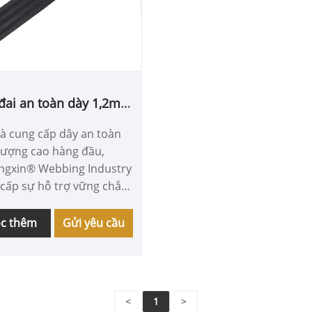
đai an toàn dày 1,2mm
và rộng 38mm
à cung cấp dây an toàn
lượng cao hàng đầu,
engxin® Webbing Industry
cấp sự hỗ trợ vững chắc
hị trường ghế an toàn
rẻ em với công nghệ sản
c thêm
Gửi yêu cầu
tuyệt vời và tuân thủ
m ngặt các tiêu chuẩn an
 Công ty tập trung sản
dây đai an toàn dày
<
1
>
m và rộng 38mm. Những